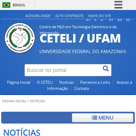
BRASIL
Simplifique!
ACESSIBILIDADE
ALTO CONTRASTE
MAPA DO SITE
A+
A
A-
PT
EN
ES
Comunica BR
Centro de P&D em Tecnologia Eletrônica e da
CETELI / UFAM
Informação
Participe
Acesso à informação
UNIVERSIDADE FEDERAL DO AMAZONAS
Legislação
Canais
Página Inicial
O CETELI
Notícias
Parceiros e Links
Acesso à
Informação
Contato
PÁGINA INICIAL
>
NOTÍCIAS
MENU
NOTÍCIAS