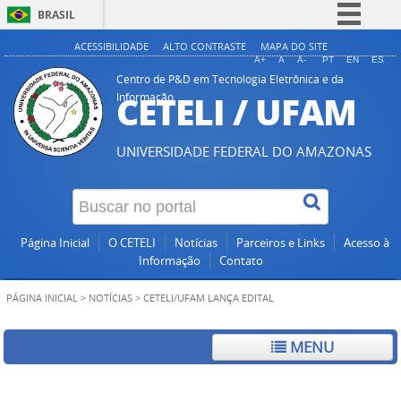
BRASIL
Simplifique!
ACESSIBILIDADE
ALTO CONTRASTE
MAPA DO SITE
A+
A
A-
PT
EN
ES
Comunica BR
Centro de P&D em Tecnologia Eletrônica e da
CETELI / UFAM
Informação
Participe
Acesso à informação
UNIVERSIDADE FEDERAL DO AMAZONAS
Legislação
Canais
Página Inicial
O CETELI
Notícias
Parceiros e Links
Acesso à
Informação
Contato
PÁGINA INICIAL
>
NOTÍCIAS
>
CETELI/UFAM LANÇA EDITAL
MENU