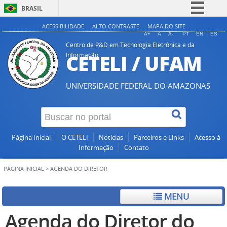
BRASIL
Simplifique!
ACESSIBILIDADE
ALTO CONTRASTE
MAPA DO SITE
A+
A
A-
PT
EN
ES
Comunica BR
Centro de P&D em Tecnologia Eletrônica e da
CETELI / UFAM
Informação
Participe
Acesso à informação
UNIVERSIDADE FEDERAL DO AMAZONAS
Legislação
Canais
Página Inicial
O CETELI
Notícias
Parceiros e Links
Acesso à
Informação
Contato
PÁGINA INICIAL
>
AGENDA DO DIRETOR
MENU
Agenda do Diretor do