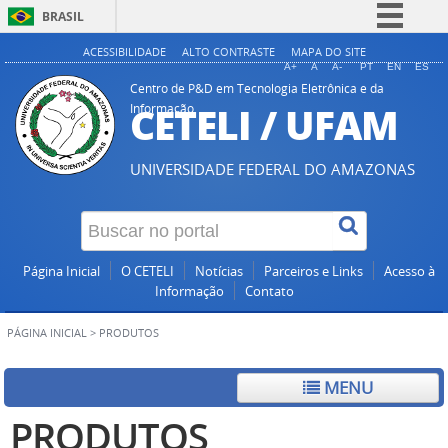
BRASIL
Simplifique!
ACESSIBILIDADE
ALTO CONTRASTE
MAPA DO SITE
A+
A
A-
PT
EN
ES
Comunica BR
Centro de P&D em Tecnologia Eletrônica e da
CETELI / UFAM
Informação
Participe
Acesso à informação
UNIVERSIDADE FEDERAL DO AMAZONAS
Legislação
Canais
Página Inicial
O CETELI
Notícias
Parceiros e Links
Acesso à
Informação
Contato
PÁGINA INICIAL
>
PRODUTOS
MENU
PRODUTOS