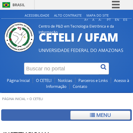
BRASIL
Simplifique!
ACESSIBILIDADE
ALTO CONTRASTE
MAPA DO SITE
A+
A
A-
PT
EN
ES
Comunica BR
Centro de P&D em Tecnologia Eletrônica e da
CETELI / UFAM
Informação
Participe
Acesso à informação
UNIVERSIDADE FEDERAL DO AMAZONAS
Legislação
Canais
Página Inicial
O CETELI
Notícias
Parceiros e Links
Acesso à
Informação
Contato
PÁGINA INICIAL
>
O CETELI
MENU