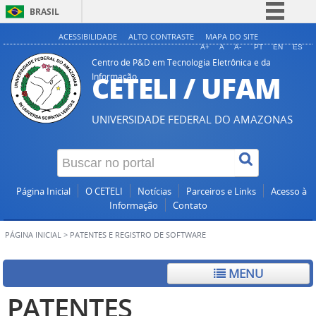
BRASIL
Simplifique!
ACESSIBILIDADE
ALTO CONTRASTE
MAPA DO SITE
A+
A
A-
PT
EN
ES
Comunica BR
Centro de P&D em Tecnologia Eletrônica e da
CETELI / UFAM
Informação
Participe
Acesso à informação
UNIVERSIDADE FEDERAL DO AMAZONAS
Legislação
Canais
Página Inicial
O CETELI
Notícias
Parceiros e Links
Acesso à
Informação
Contato
PÁGINA INICIAL
>
PATENTES E REGISTRO DE SOFTWARE
MENU
PATENTES