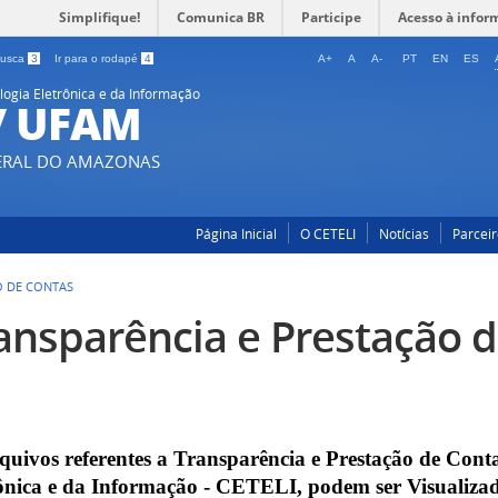
Simplifique!
Comunica BR
Participe
Acesso à infor
 busca
3
Ir para o rodapé
4
A+
A
A-
PT
EN
ES
ogia Eletrônica e da Informação
 / UFAM
DERAL DO AMAZONAS
Página Inicial
O CETELI
Notícias
Parceir
O DE CONTAS
ansparência e Prestação 
quivos referentes a Transparência e Prestação de Cont
ônica e da Informação - CETELI, podem ser Visualizad