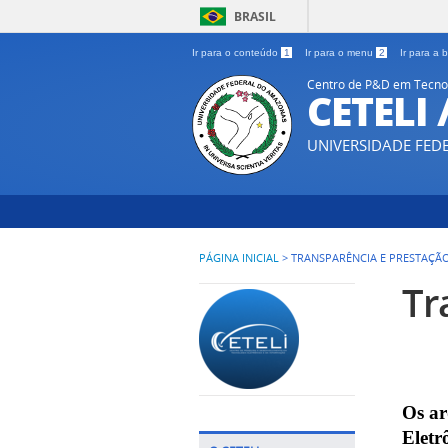
BRASIL
Ir para o conteúdo
1
Ir para o menu
2
Ir para a
Centro de P&D em Tecnol
CETELI
UNIVERSIDADE FE
PÁGINA INICIAL
>
TRANSPARÊNCIA E PRESTAÇÃ
Tr
Os ar
Eletr