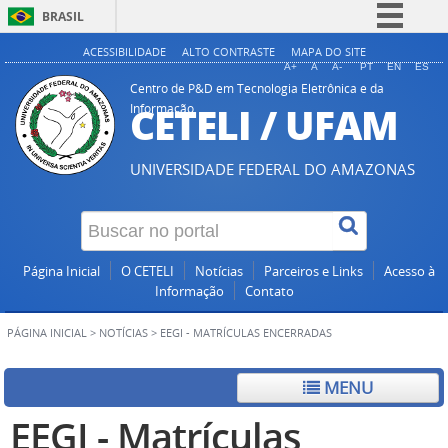
BRASIL
Simplifique!
ACESSIBILIDADE
ALTO CONTRASTE
MAPA DO SITE
A+
A
A-
PT
EN
ES
Comunica BR
Centro de P&D em Tecnologia Eletrônica e da
CETELI / UFAM
Informação
Participe
Acesso à informação
UNIVERSIDADE FEDERAL DO AMAZONAS
Legislação
Canais
Página Inicial
O CETELI
Notícias
Parceiros e Links
Acesso à
Informação
Contato
PÁGINA INICIAL
>
NOTÍCIAS
>
EEGI - MATRÍCULAS ENCERRADAS
MENU
EEGI - Matrículas