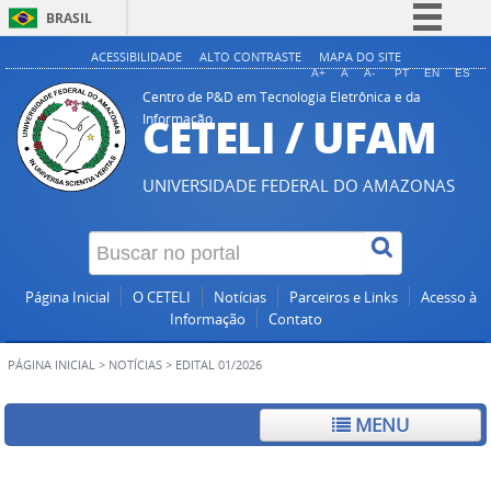
BRASIL
Simplifique!
ACESSIBILIDADE
ALTO CONTRASTE
MAPA DO SITE
A+
A
A-
PT
EN
ES
Comunica BR
Centro de P&D em Tecnologia Eletrônica e da
CETELI / UFAM
Informação
Participe
Acesso à informação
UNIVERSIDADE FEDERAL DO AMAZONAS
Legislação
Canais
Página Inicial
O CETELI
Notícias
Parceiros e Links
Acesso à
Informação
Contato
PÁGINA INICIAL
>
NOTÍCIAS
>
EDITAL 01/2026
MENU