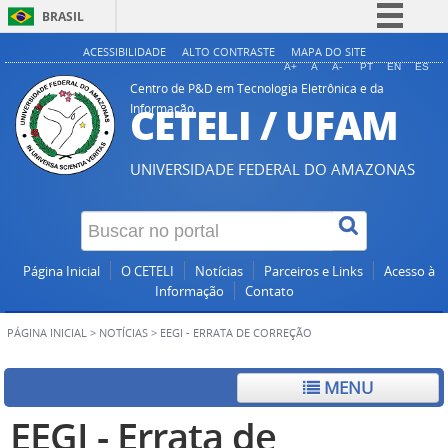
BRASIL
Simplifique!
ACESSIBILIDADE
ALTO CONTRASTE
MAPA DO SITE
A+
A
A-
PT
EN
ES
Comunica BR
Centro de P&D em Tecnologia Eletrônica e da
CETELI / UFAM
Informação
Participe
Acesso à informação
UNIVERSIDADE FEDERAL DO AMAZONAS
Legislação
Canais
Página Inicial
O CETELI
Notícias
Parceiros e Links
Acesso à
Informação
Contato
PÁGINA INICIAL
>
NOTÍCIAS
>
EEGI - ERRATA DE CORREÇÃO
MENU
EEGI - Errata de